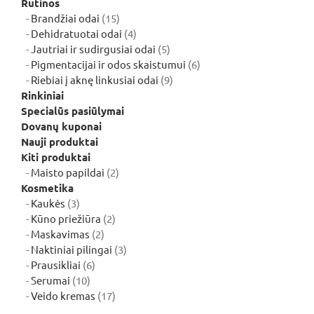
Rutinos
15
Brandžiai odai
15
produktų
4
Dehidratuotai odai
4
produktai
5
Jautriai ir sudirgusiai odai
5
produktai
6
Pigmentacijai ir odos skaistumui
6
9
produktai
Riebiai į aknę linkusiai odai
9
produktai
Rinkiniai
Specialūs pasiūlymai
Dovanų kuponai
Nauji produktai
Kiti produktai
2
Maisto papildai
2
produktai
Kosmetika
3
Kaukės
3
produktai
2
Kūno priežiūra
2
2
produktai
Maskavimas
2
produktai
3
Naktiniai pilingai
3
6
produktai
Prausikliai
6
10
produktai
Serumai
10
produktų
17
Veido kremas
17
produktų