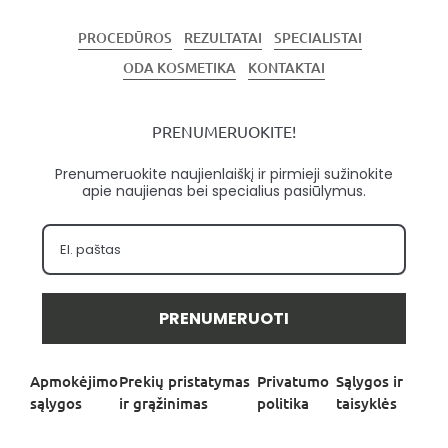
PROCEDŪROS
REZULTATAI
SPECIALISTAI
ODA KOSMETIKA
KONTAKTAI
PRENUMERUOKITE!
Prenumeruokite naujienlaiškį ir pirmieji sužinokite
apie naujienas bei specialius pasiūlymus.
PRENUMERUOTI
Apmokėjimo
Prekių pristatymas
Privatumo
Sąlygos ir
sąlygos
ir grąžinimas
politika
taisyklės