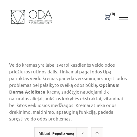
Skip
to
(0)
content
Veido kremas yra labai svarbi kasdienės veido odos
priežiūros rutinos dalis. Tinkamai pagal odos tipą
parinktas veido kremas padeda veiksmingai spręsti odos
problemas bei palaikyto sveiką odos būklę.
Optimum
Derma Aciditate
kremų sudėtyje naudojami tik
natūralūs aliejai, aukštos kokybės ekstraktai, vitaminai
bei kitos veikliosios medžiagos. Kremai atlieka odos
drėkinimo, maitinimo, apsauginę funkciją, padeda
spręsti veido odos problemas.
Rikiuoti
Populiarumą