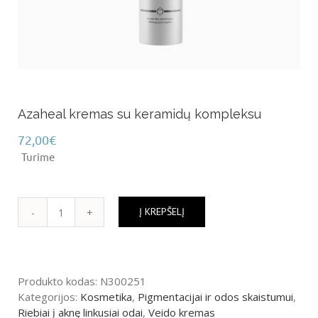
Azaheal kremas su keramidų kompleksu
72,00
€
Turime
Į KREPŠELĮ
produkto
kiekis:
Azaheal
kremas
Produkto kodas:
N300251
su
Kategorijos:
Kosmetika
,
Pigmentacijai ir odos skaistumui
,
keramidų
Riebiai į aknę linkusiai odai
,
Veido kremas
kompleksu