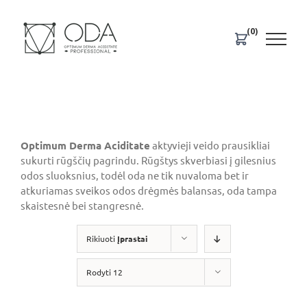
Skip
to
(0)
content
Optimum Derma Aciditate
aktyvieji veido prausikliai
sukurti rūgščių pagrindu. Rūgštys skverbiasi į gilesnius
odos sluoksnius, todėl oda ne tik nuvaloma bet ir
atkuriamas sveikos odos drėgmės balansas, oda tampa
skaistesnė bei stangresnė.
Rikiuoti
Įprastai
Rodyti 12