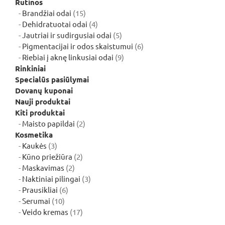
Rutinos
15
Brandžiai odai
15
produktų
4
Dehidratuotai odai
4
produktai
5
Jautriai ir sudirgusiai odai
5
produktai
6
Pigmentacijai ir odos skaistumui
6
9
produktai
Riebiai į aknę linkusiai odai
9
produktai
Rinkiniai
Specialūs pasiūlymai
Dovanų kuponai
Nauji produktai
Kiti produktai
2
Maisto papildai
2
produktai
Kosmetika
3
Kaukės
3
produktai
2
Kūno priežiūra
2
2
produktai
Maskavimas
2
produktai
3
Naktiniai pilingai
3
6
produktai
Prausikliai
6
10
produktai
Serumai
10
produktų
17
Veido kremas
17
produktų