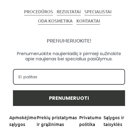
PROCEDŪROS
REZULTATAI
SPECIALISTAI
ODA KOSMETIKA
KONTAKTAI
PRENUMERUOKITE!
Prenumeruokite naujienlaiškį ir pirmieji sužinokite
apie naujienas bei specialius pasiūlymus.
PRENUMERUOTI
Apmokėjimo
Prekių pristatymas
Privatumo
Sąlygos ir
sąlygos
ir grąžinimas
politika
taisyklės