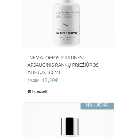
“NEMATOMOS PIRŠTINĖS” –
APSAUGINIS RANKŲ PRIEŽIŪROS
ALIEJUS, 30 ML
Original
Current
13,30
€
19,00
€
price
price
Į krepšelį
was:
is:
19,00€.
13,30€.