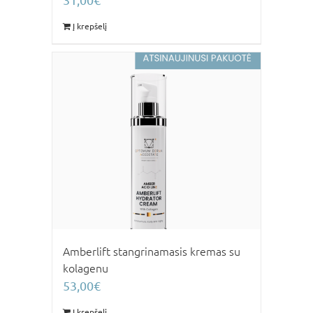
31,00
€
Į krepšelį
Amberlift stangrinamasis kremas su
kolagenu
53,00
€
Į krepšelį