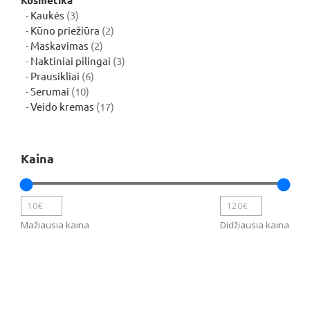
Kosmetika
3
Kaukės
3
produktai
2
Kūno priežiūra
2
2
produktai
Maskavimas
2
produktai
3
Naktiniai pilingai
3
6
produktai
Prausikliai
6
10
produktai
Serumai
10
produktų
17
Veido kremas
17
produktų
Kaina
Mažiausia kaina
Didžiausia kaina