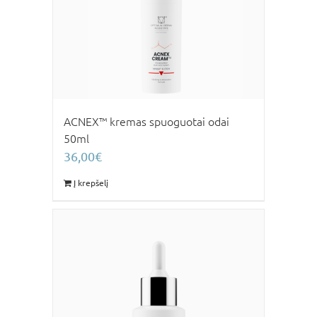
ACNEX™ kremas spuoguotai odai
50ml
36,00
€
Į krepšelį