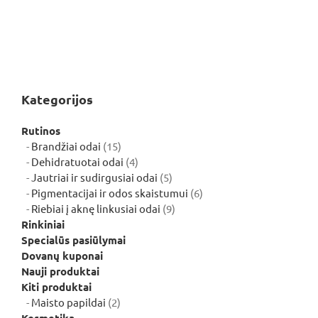
Kategorijos
Rutinos
15
Brandžiai odai
15
produktų
4
Dehidratuotai odai
4
produktai
5
Jautriai ir sudirgusiai odai
5
produktai
6
Pigmentacijai ir odos skaistumui
6
9
produktai
Riebiai į aknę linkusiai odai
9
produktai
Rinkiniai
Specialūs pasiūlymai
Dovanų kuponai
Nauji produktai
Kiti produktai
2
Maisto papildai
2
produktai