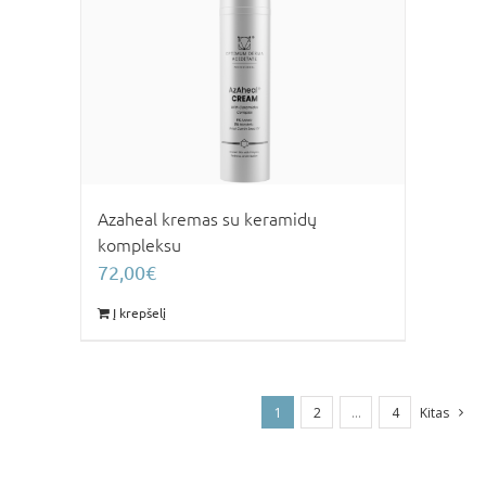
Azaheal kremas su keramidų
kompleksu
72,00
€
Į krepšelį
1
2
…
4
Kitas