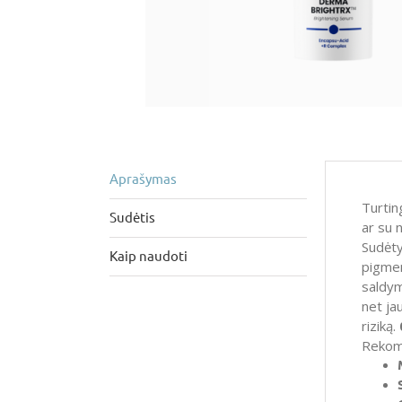
Aprašymas
Turtin
Sudėtis
ar su 
Sudėty
Kaip naudoti
pigmen
saldym
net ja
riziką.
Rekome