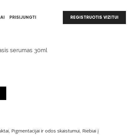
AI
PRISIJUNGTI
REGISTRUOTIS VIZITUI
asis serumas 30ml
uktai
,
Pigmentacijai ir odos skaistumui
,
Riebiai į