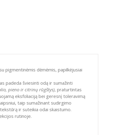
su pigmentinėmis dėmėmis, papilkėjusiai
s padeda šviesinti odą ir sumažinti
olio, pieno ir citrinų rūgštys)
, praturtintas
liuojamą eksfoliaciją bei geresnį toleravimą
laipsniui, taip sumažinant sudirgimo
tekstūrą ir suteikia odai skaistumo.
cijos rutinoje.