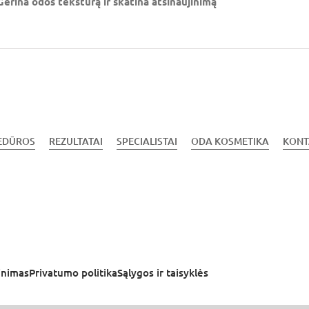
Gerina odos tekstūrą ir skatina atsinaujinimą
EDŪROS
REZULTATAI
SPECIALISTAI
ODA KOSMETIKA
KONT
inimas
Privatumo politika
Sąlygos ir taisyklės