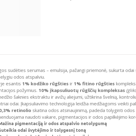
gos sudėties serumas – emulsija, pažangi priemonė, sukurta odai 
nelygiu odos atspalviu.
je esantis
1% kodžiko rūgšties
ir
1% fitino rūgšties
kompleksa
tacijos požymius.
10% įkapsuliuotų rūgščių kompleksas
(glik
edžio šaknies ekstraktu ir avižų aliejumi, užtikrina švelnią, kontro
utriai odai. Įkapsuliavimo technologija leidžia medžiagoms veikti pa
0,3% retinolio
skatina odos atsinaujinimą, padeda tolyginti odos 
nduojama naudoti vakare, pigmentacijos ir odos papilkėjimo korek
Mažina pigmentaciją ir odos atspalvio netolygumą
Suteikia odai švytėjimo ir tolygesnį toną