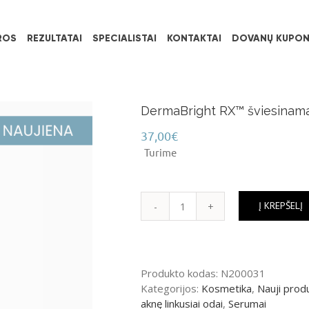
ROS
REZULTATAI
SPECIALISTAI
KONTAKTAI
DOVANŲ KUPON
DermaBright RX™ šviesinam
37,00
€
Turime
Į KREPŠELĮ
produkto
kiekis:
DermaBright
RX™
Produkto kodas:
N200031
šviesinamasis
Kategorijos:
Kosmetika
,
Nauji prod
serumas
aknę linkusiai odai
,
Serumai
30ml