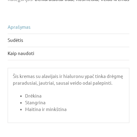
IR
HIALURONU,
50
ML
Aprašymas
Sudėtis
Kaip naudoti
Šis kremas su alavijais ir hialuronu ypač tinka drėgmę
praradusiai, jautriai, sausai veido odai palepinti.
Drėkina
Stangrina
Maitina ir minkština