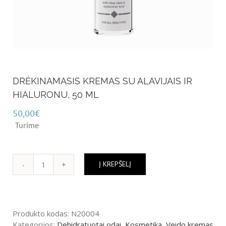
DRĖKINAMASIS KREMAS SU ALAVIJAIS IR
HIALURONU, 50 ML
50,00
€
Turime
Į KREPŠELĮ
produkto
kiekis:
DRĖKINAMASIS
KREMAS
Produkto kodas:
N20004
SU
Kategorijos:
Dehidratuotai odai
,
Kosmetika
,
Veido kremas
ALAVIJAIS