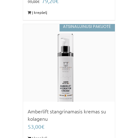
79,20
€
99,00
€
price
price
Į krepšelį
was:
is:
99,00€.
79,20€.
Amberlift stangrinamasis kremas su
kolagenu
53,00
€