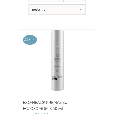
Rodyti 12
Akcija!
EXO-HEAL® KREMAS SU
EGZOSOMOMIS 50 ML
Original
Current