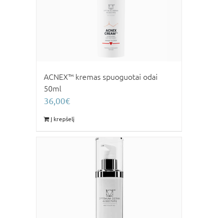
ACNEX™ kremas spuoguotai odai
50ml
36,00
€
Į krepšelį