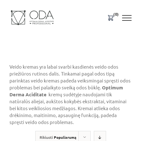
Skip
to
(0)
content
Veido kremas yra labai svarbi kasdienės veido odos
priežiūros rutinos dalis. Tinkamai pagal odos tipą
parinktas veido kremas padeda veiksmingai spręsti odos
problemas bei palaikyto sveiką odos būklę.
Optimum
Derma Aciditate
kremų sudėtyje naudojami tik
natūralūs aliejai, aukštos kokybės ekstraktai, vitaminai
bei kitos veikliosios medžiagos. Kremai atlieka odos
drėkinimo, maitinimo, apsauginę funkciją, padeda
spręsti veido odos problemas.
Rikiuoti
Populiarumą