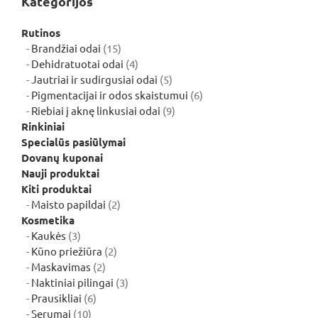
Kategorijos
Rutinos
15
Brandžiai odai
15
produktų
4
Dehidratuotai odai
4
produktai
5
Jautriai ir sudirgusiai odai
5
produktai
6
Pigmentacijai ir odos skaistumui
6
9
produktai
Riebiai į aknę linkusiai odai
9
produktai
Rinkiniai
Specialūs pasiūlymai
Dovanų kuponai
Nauji produktai
Kiti produktai
2
Maisto papildai
2
produktai
Kosmetika
3
Kaukės
3
produktai
2
Kūno priežiūra
2
2
produktai
Maskavimas
2
produktai
3
Naktiniai pilingai
3
6
produktai
Prausikliai
6
10
produktai
Serumai
10