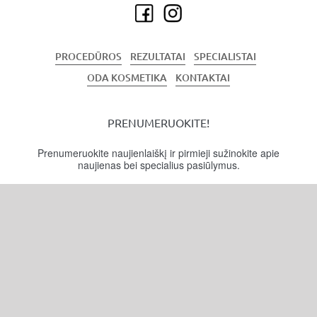
PROCEDŪROS
REZULTATAI
SPECIALISTAI
ODA KOSMETIKA
KONTAKTAI
PRENUMERUOKITE!
Prenumeruokite naujienlaiškį ir pirmieji sužinokite apie
naujienas bei specialius pasiūlymus.
PRENUMERUOTI
Apmokėjimo
Prekių pristatymas
Privatumo
Sąlygos ir
sąlygos
ir grąžinimas
politika
taisyklės