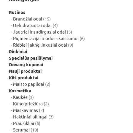
Rutinos
15
Brandžiai odai
15
produktų
4
Dehidratuotai odai
4
produktai
5
Jautriai ir sudirgusiai odai
5
produktai
6
Pigmentacijai ir odos skaistumui
6
9
produktai
Riebiai į aknę linkusiai odai
9
produktai
Rinkiniai
Specialūs pasiūlymai
Dovanų kuponai
Nauji produktai
Kiti produktai
2
Maisto papildai
2
produktai
Kosmetika
3
Kaukės
3
produktai
2
Kūno priežiūra
2
2
produktai
Maskavimas
2
produktai
3
Naktiniai pilingai
3
6
produktai
Prausikliai
6
10
produktai
Serumai
10