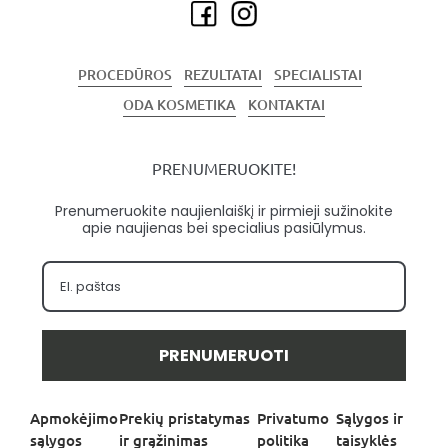
PROCEDŪROS
REZULTATAI
SPECIALISTAI
ODA KOSMETIKA
KONTAKTAI
PRENUMERUOKITE!
Prenumeruokite naujienlaiškį ir pirmieji sužinokite
apie naujienas bei specialius pasiūlymus.
PRENUMERUOTI
Apmokėjimo
Prekių pristatymas
Privatumo
Sąlygos ir
sąlygos
ir grąžinimas
politika
taisyklės