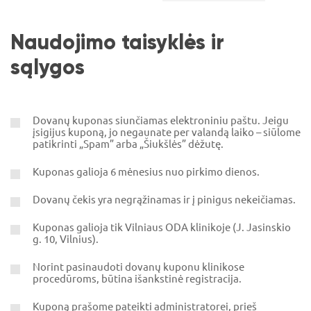
Naudojimo taisyklės ir
sąlygos
Dovanų kuponas siunčiamas elektroniniu paštu. Jeigu
įsigijus kuponą, jo negaunate per valandą laiko – siūlome
patikrinti „Spam” arba „Šiukšlės” dėžutę.
Kuponas galioja 6 mėnesius nuo pirkimo dienos.
Dovanų čekis yra negrąžinamas ir į pinigus nekeičiamas.
Kuponas galioja tik Vilniaus ODA klinikoje (J. Jasinskio
g. 10, Vilnius).
Norint pasinaudoti dovanų kuponu klinikose
procedūroms, būtina išankstinė registracija.
Kuponą prašome pateikti administratorei, prieš