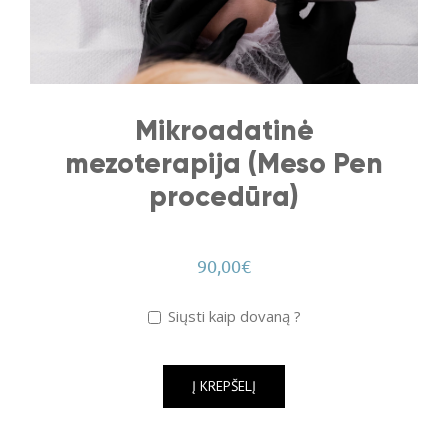
Mikroadatinė
mezoterapija (Meso Pen
procedūra)
90,00
€
Siųsti kaip dovaną ?
Į KREPŠELĮ