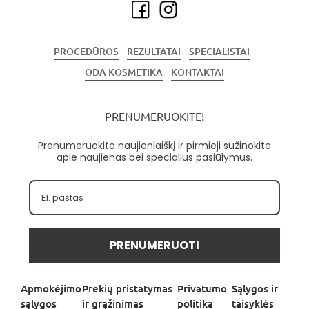
PROCEDŪROS
REZULTATAI
SPECIALISTAI
ODA KOSMETIKA
KONTAKTAI
PRENUMERUOKITE!
Prenumeruokite naujienlaiškį ir pirmieji sužinokite
apie naujienas bei specialius pasiūlymus.
PRENUMERUOTI
Apmokėjimo
Prekių pristatymas
Privatumo
Sąlygos ir
sąlygos
ir grąžinimas
politika
taisyklės