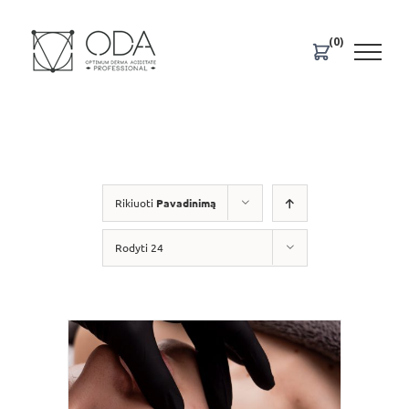
Skip
to
(0)
content
Rikiuoti
Pavadinimą
Rodyti 24