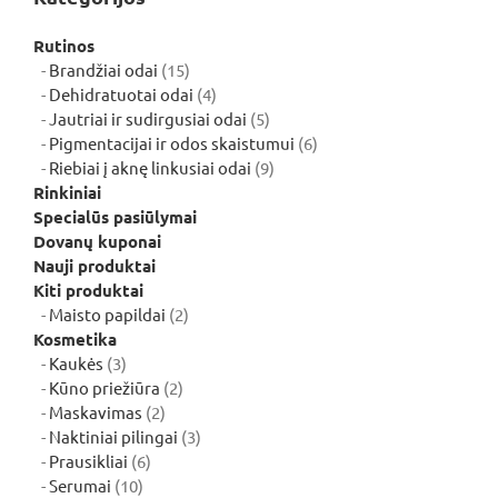
Rutinos
15
Brandžiai odai
15
produktų
4
Dehidratuotai odai
4
produktai
5
Jautriai ir sudirgusiai odai
5
produktai
6
Pigmentacijai ir odos skaistumui
6
9
produktai
Riebiai į aknę linkusiai odai
9
produktai
Rinkiniai
Specialūs pasiūlymai
Dovanų kuponai
Nauji produktai
Kiti produktai
2
Maisto papildai
2
produktai
Kosmetika
3
Kaukės
3
produktai
2
Kūno priežiūra
2
2
produktai
Maskavimas
2
produktai
3
Naktiniai pilingai
3
6
produktai
Prausikliai
6
10
produktai
Serumai
10