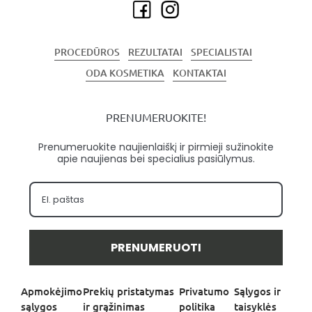
PROCEDŪROS
REZULTATAI
SPECIALISTAI
ODA KOSMETIKA
KONTAKTAI
PRENUMERUOKITE!
Prenumeruokite naujienlaiškį ir pirmieji sužinokite
apie naujienas bei specialius pasiūlymus.
PRENUMERUOTI
Apmokėjimo
Prekių pristatymas
Privatumo
Sąlygos ir
sąlygos
ir grąžinimas
politika
taisyklės