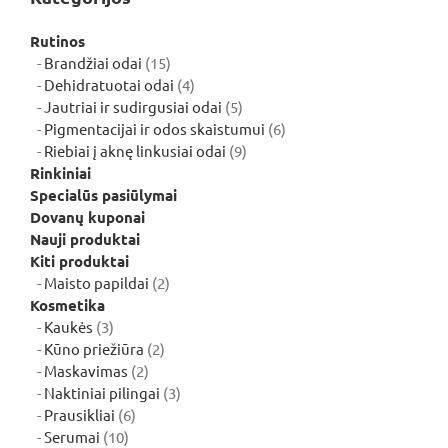
Rutinos
15
Brandžiai odai
15
produktų
4
Dehidratuotai odai
4
produktai
5
Jautriai ir sudirgusiai odai
5
produktai
6
Pigmentacijai ir odos skaistumui
6
9
produktai
Riebiai į aknę linkusiai odai
9
produktai
Rinkiniai
Specialūs pasiūlymai
Dovanų kuponai
Nauji produktai
Kiti produktai
2
Maisto papildai
2
produktai
Kosmetika
3
Kaukės
3
produktai
2
Kūno priežiūra
2
2
produktai
Maskavimas
2
produktai
3
Naktiniai pilingai
3
6
produktai
Prausikliai
6
10
produktai
Serumai
10