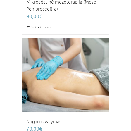
Mikroadatinė mezoterapija (Meso
Pen procedūra)
90,00
€
Pirkti kuponą
Nugaros valymas
70,00
€