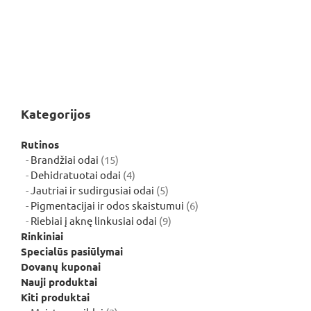
Kategorijos
Rutinos
15
Brandžiai odai
15
produktų
4
Dehidratuotai odai
4
produktai
5
Jautriai ir sudirgusiai odai
5
produktai
6
Pigmentacijai ir odos skaistumui
6
9
produktai
Riebiai į aknę linkusiai odai
9
produktai
Rinkiniai
Specialūs pasiūlymai
Dovanų kuponai
Nauji produktai
Kiti produktai