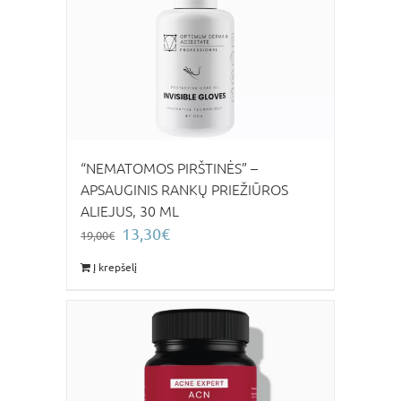
“NEMATOMOS PIRŠTINĖS” –
APSAUGINIS RANKŲ PRIEŽIŪROS
ALIEJUS, 30 ML
Original
Current
13,30
€
19,00
€
price
price
Į krepšelį
was:
is:
19,00€.
13,30€.