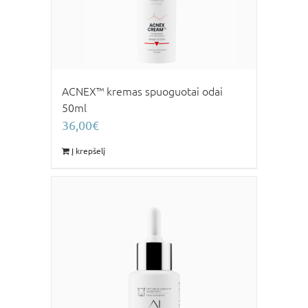
ACNEX™ kremas spuoguotai odai
50ml
36,00
€
Į krepšelį