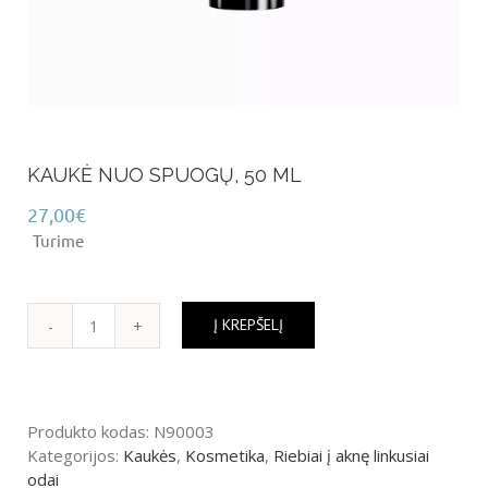
KAUKĖ NUO SPUOGŲ, 50 ML
27,00
€
Turime
Į KREPŠELĮ
produkto
kiekis:
KAUKĖ
NUO
Produkto kodas:
N90003
SPUOGŲ,
Kategorijos:
Kaukės
,
Kosmetika
,
Riebiai į aknę linkusiai
50
odai
ML