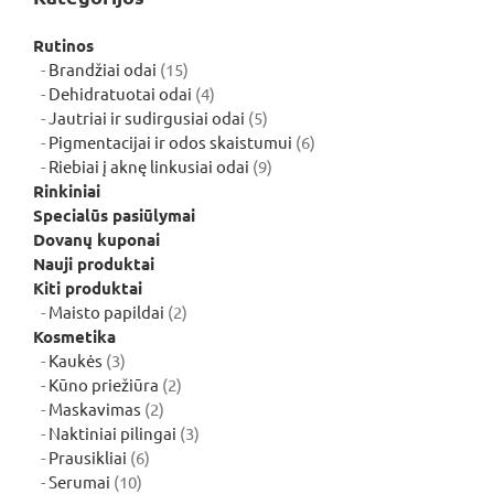
Rutinos
15
Brandžiai odai
15
produktų
4
Dehidratuotai odai
4
produktai
5
Jautriai ir sudirgusiai odai
5
produktai
6
Pigmentacijai ir odos skaistumui
6
9
produktai
Riebiai į aknę linkusiai odai
9
produktai
Rinkiniai
Specialūs pasiūlymai
Dovanų kuponai
Nauji produktai
Kiti produktai
2
Maisto papildai
2
produktai
Kosmetika
3
Kaukės
3
produktai
2
Kūno priežiūra
2
2
produktai
Maskavimas
2
produktai
3
Naktiniai pilingai
3
6
produktai
Prausikliai
6
10
produktai
Serumai
10