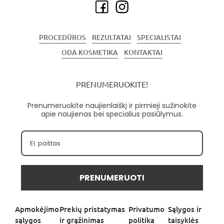
PROCEDŪROS
REZULTATAI
SPECIALISTAI
ODA KOSMETIKA
KONTAKTAI
PRENUMERUOKITE!
Prenumeruokite naujienlaiškį ir pirmieji sužinokite
apie naujienas bei specialius pasiūlymus.
PRENUMERUOTI
Apmokėjimo
Prekių pristatymas
Privatumo
Sąlygos ir
sąlygos
ir grąžinimas
politika
taisyklės