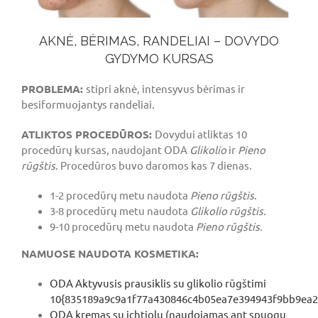
AKNĖ, BĖRIMAS, RANDELIAI – DOVYDO
GYDYMO KURSAS
PROBLEMA:
stipri aknė, intensyvus bėrimas ir
besiformuojantys randeliai.
ATLIKTOS PROCEDŪROS:
Dovydui atliktas 10
procedūrų kursas, naudojant ODA
Glikolio
ir
Pieno
rūgštis
. Procedūros buvo daromos kas 7 dienas.
1-2 procedūrų metu naudota
Pieno rūgštis
.
3-8 procedūrų metu naudota
Glikolio rūgštis.
9-10 procedūrų metu naudota
Pieno rūgštis.
NAMUOSE NAUDOTA KOSMETIKA:
ODA Aktyvusis prausiklis su glikolio rūgštimi
10{835189a9c9a1f77a430846c4b05ea7e394943f9bb9ea
ODA kremas su ichtiolu (naudojamas ant spuogų