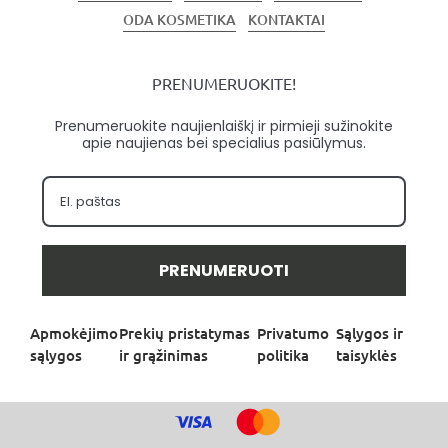
ODA KOSMETIKA
KONTAKTAI
PRENUMERUOKITE!
Prenumeruokite naujienlaiškį ir pirmieji sužinokite
apie naujienas bei specialius pasiūlymus.
PRENUMERUOTI
Apmokėjimo
Prekių pristatymas
Privatumo
Sąlygos ir
sąlygos
ir grąžinimas
politika
taisyklės