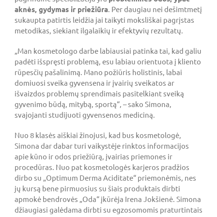
aknė
s
, gydymas ir priežiūra
. Per daugiau nei dešimtmetį
sukaupta patirtis leidžia jai taikyti moksliškai pagrįstas
metodikas, siekiant ilgalaikių ir efektyvių rezultatų.
„Man kosmetologo darbe labiausiai patinka tai, kad galiu
padėti išspręsti problemą, esu labiau orientuota į kliento
rūpesčių pašalinimą. Mano požiūris holistinis, labai
domiuosi sveika gyvensena ir įvairių sveikatos ar
išvaizdos problemų sprendimais pasitelkiant sveiką
gyvenimo būdą, mitybą, sportą“, – sako Simona,
svajojanti studijuoti gyvensenos mediciną.
Nuo 8 klasės aiškiai žinojusi, kad bus kosmetologė,
Simona dar dabar turi vaikystėje rinktos informacijos
apie kūno ir odos priežiūrą, įvairias priemones ir
procedūras. Nuo pat kosmetologės karjeros pradžios
dirbo su „Optimum Derma Aciditate“ priemonėmis, nes
jų kursą bene pirmuosius su šiais produktais dirbti
apmokė bendrovės „Oda“ įkūrėja Irena Jokšienė. Simona
džiaugiasi galėdama dirbti su egzosomomis praturtintais