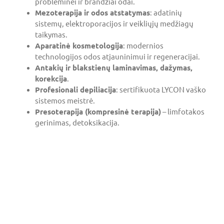
probleminei ir brandžiai odai.
Mezoterapija ir odos atstatymas
: adatinių
sistemų, elektroporacijos ir veikliųjų medžiagų
taikymas.
Aparatinė kosmetologija
: modernios
technologijos odos atjauninimui ir regeneracijai.
Antakių ir blakstienų laminavimas, dažymas,
korekcija
.
Profesionali depiliacija
: sertifikuota LYCON vaško
sistemos meistrė.
Presoterapija (kompresinė terapija)
– limfotakos
gerinimas, detoksikacija.