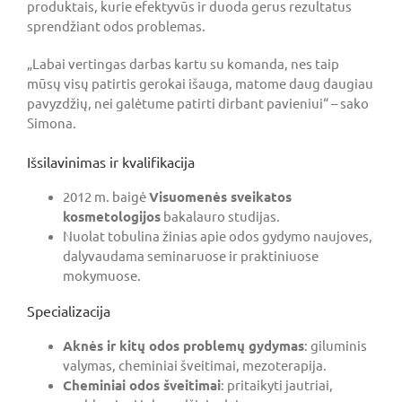
produktais, kurie efektyvūs ir duoda gerus rezultatus
sprendžiant odos problemas.
„Labai vertingas darbas kartu su komanda, nes taip
mūsų visų patirtis gerokai išauga, matome daug daugiau
pavyzdžių, nei galėtume patirti dirbant pavieniui“ – sako
Simona.
Išsilavinimas ir kvalifikacija
2012 m. baigė
Visuomenės sveikatos
kosmetologijos
bakalauro studijas.
Nuolat tobulina žinias apie odos gydymo naujoves,
dalyvaudama seminaruose ir praktiniuose
mokymuose.
Specializacija
Aknės ir kitų odos problemų gydymas
: giluminis
valymas, cheminiai šveitimai, mezoterapija.
Cheminiai odos šveitimai
: pritaikyti jautriai,