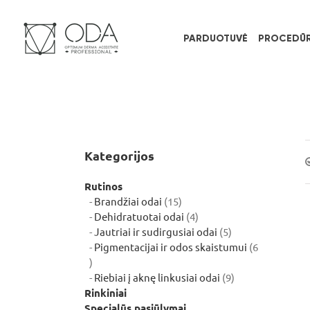
Skip
to
content
PARDUOTUVĖ
PROCEDŪ
Kategorijos
Rutinos
15
Brandžiai odai
15
produktų
4
Dehidratuotai odai
4
produktai
5
Jautriai ir sudirgusiai odai
5
produktai
Pigmentacijai ir odos skaistumui
6
6
produktai
9
Riebiai į aknę linkusiai odai
9
produktai
Rinkiniai
Specialūs pasiūlymai