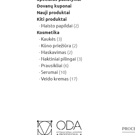
Dovanų kuponai
Nauji produktai
Kiti produktai
2
Maisto papildai
2
produktai
Kosmetika
3
Kaukės
3
produktai
2
Kūno priežiūra
2
2
produktai
Maskavimas
2
produktai
3
Naktiniai pilingai
3
6
produktai
Prausikliai
6
10
produktai
Serumai
10
produktų
17
Veido kremas
17
produktų
PROC