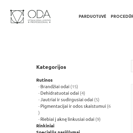
Skip
to
content
PARDUOTUVĖ
PROCEDŪ
Kategorijos
Rutinos
15
Brandžiai odai
15
produktų
4
Dehidratuotai odai
4
produktai
5
Jautriai ir sudirgusiai odai
5
produktai
Pigmentacijai ir odos skaistumui
6
6
produktai
9
Riebiai į aknę linkusiai odai
9
produktai
Rinkiniai
Specialūs pasiūlymai