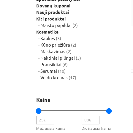
Dovanų kuponai
Nauji produktai
Kiti produktai
2
Maisto papildai
2
produktai
Kosmetika
3
Kaukės
3
produktai
2
Kūno priežiūra
2
2
produktai
Maskavimas
2
produktai
3
Naktiniai pilingai
3
6
produktai
Prausikliai
6
10
produktai
Serumai
10
produktų
17
Veido kremas
17
produktų
Kaina
Mažiausia kaina
Didžiausia kaina