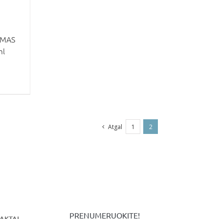
EMAS
ml
Atgal
1
2
PRENUMERUOKITE!