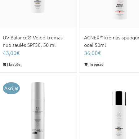
UV Balance® Veido kremas
ACNEX™ kremas spuoguo
nuo saulės SPF30, 50 ml
odai 50ml
43,00
€
36,00
€
Į krepšelį
Į krepšelį
Akcija!