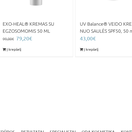
EXO-HEAL® KREMAS SU
UV Balance® VEIDO KR
EGZOSOMOMIS 50 ML
NUO SAULĖS SPF50, 50 
Original
Current
79,20
€
43,00
€
99,00
€
price
price
Į krepšelį
Į krepšelį
was:
is:
99,00€.
79,20€.