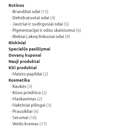
Rutinos
15
Brandžiai odai
15
produktų
4
Dehidratuotai odai
4
produktai
5
Jautriai ir sudirgusiai odai
5
produktai
6
Pigmentacijai ir odos skaistumui
6
9
produktai
Riebiai į aknę linkusiai odai
9
produktai
Rinkiniai
Specialūs pasiūlymai
Dovanų kuponai
Nauji produktai
Kiti produktai
2
Maisto papildai
2
produktai
Kosmetika
3
Kaukės
3
produktai
2
Kūno priežiūra
2
2
produktai
Maskavimas
2
produktai
3
Naktiniai pilingai
3
6
produktai
Prausikliai
6
10
produktai
Serumai
10
produktų
17
Veido kremas
17