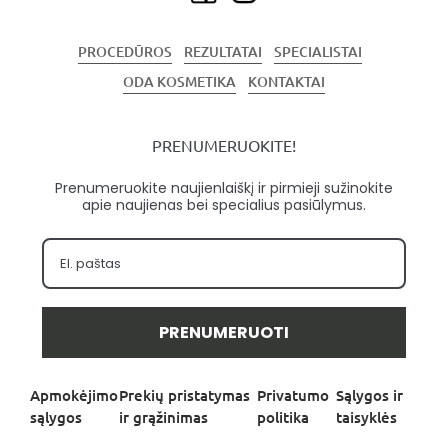
PROCEDŪROS
REZULTATAI
SPECIALISTAI
ODA KOSMETIKA
KONTAKTAI
PRENUMERUOKITE!
Prenumeruokite naujienlaiškį ir pirmieji sužinokite
apie naujienas bei specialius pasiūlymus.
PRENUMERUOTI
Apmokėjimo
Prekių pristatymas
Privatumo
Sąlygos ir
sąlygos
ir grąžinimas
politika
taisyklės