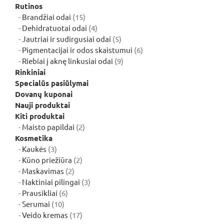
Rutinos
15
Brandžiai odai
15
produktų
4
Dehidratuotai odai
4
produktai
5
Jautriai ir sudirgusiai odai
5
produktai
6
Pigmentacijai ir odos skaistumui
6
9
produktai
Riebiai į aknę linkusiai odai
9
produktai
Rinkiniai
Specialūs pasiūlymai
Dovanų kuponai
Nauji produktai
Kiti produktai
2
Maisto papildai
2
produktai
Kosmetika
3
Kaukės
3
produktai
2
Kūno priežiūra
2
2
produktai
Maskavimas
2
produktai
3
Naktiniai pilingai
3
6
produktai
Prausikliai
6
10
produktai
Serumai
10
produktų
17
Veido kremas
17