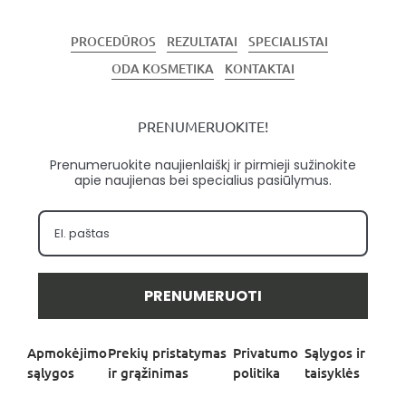
PROCEDŪROS
REZULTATAI
SPECIALISTAI
ODA KOSMETIKA
KONTAKTAI
PRENUMERUOKITE!
Prenumeruokite naujienlaiškį ir pirmieji sužinokite
apie naujienas bei specialius pasiūlymus.
PRENUMERUOTI
Apmokėjimo
Prekių pristatymas
Privatumo
Sąlygos ir
sąlygos
ir grąžinimas
politika
taisyklės