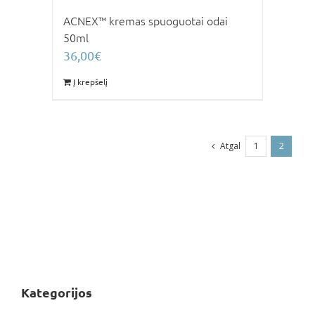
ACNEX™ kremas spuoguotai odai
50ml
36,00
€
Į krepšelį
Atgal
1
2
Kategorijos