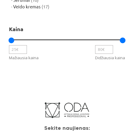
Serumai
10
produktų
17
Veido kremas
17
produktų
Kaina
Mažiausia kaina
Didžiausia kaina
Sekite naujienas: