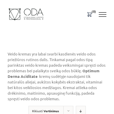
Skip
to
(0)
content
Veido kremas yra labai svarbi kasdienės veido odos
priežiūros rutinos dalis. Tinkamai pagal odos tipą
parinktas veido kremas padeda veiksmingai spręsti odos
problemas bei palaikyto sveiką odos būklę.
Optimum
Derma Aciditate
kremų sudėtyje naudojami tik
natūralūs aliejai, aukštos kokybės ekstraktai, vitaminai
bei kitos veikliosios medžiagos. Kremai atlieka odos
drėkinimo, maitinimo, apsauginę funkciją, padeda
spręsti veido odos problemas.
Rikiuoti
Vertinimus