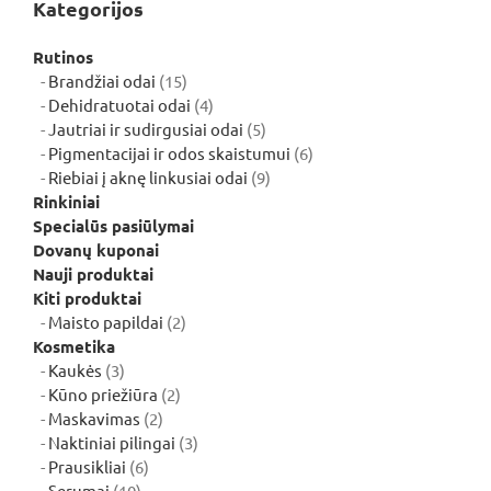
Kategorijos
Rutinos
15
Brandžiai odai
15
produktų
4
Dehidratuotai odai
4
produktai
5
Jautriai ir sudirgusiai odai
5
produktai
6
Pigmentacijai ir odos skaistumui
6
9
produktai
Riebiai į aknę linkusiai odai
9
produktai
Rinkiniai
Specialūs pasiūlymai
Dovanų kuponai
Nauji produktai
Kiti produktai
2
Maisto papildai
2
produktai
Kosmetika
3
Kaukės
3
produktai
2
Kūno priežiūra
2
2
produktai
Maskavimas
2
produktai
3
Naktiniai pilingai
3
6
produktai
Prausikliai
6
10
produktai