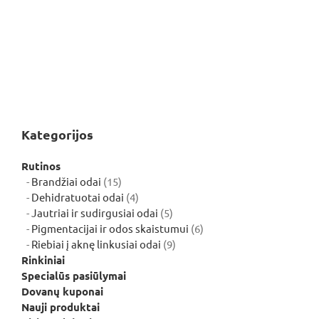
Kategorijos
Rutinos
15
Brandžiai odai
15
produktų
4
Dehidratuotai odai
4
produktai
5
Jautriai ir sudirgusiai odai
5
produktai
6
Pigmentacijai ir odos skaistumui
6
9
produktai
Riebiai į aknę linkusiai odai
9
produktai
Rinkiniai
Specialūs pasiūlymai
Dovanų kuponai
Nauji produktai