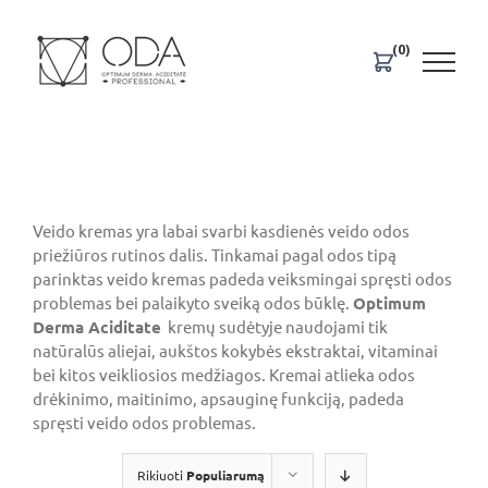
Skip
to
(0)
content
Veido kremas yra labai svarbi kasdienės veido odos
priežiūros rutinos dalis. Tinkamai pagal odos tipą
parinktas veido kremas padeda veiksmingai spręsti odos
problemas bei palaikyto sveiką odos būklę.
Optimum
Derma Aciditate
kremų sudėtyje naudojami tik
natūralūs aliejai, aukštos kokybės ekstraktai, vitaminai
bei kitos veikliosios medžiagos. Kremai atlieka odos
drėkinimo, maitinimo, apsauginę funkciją, padeda
spręsti veido odos problemas.
Rikiuoti
Populiarumą