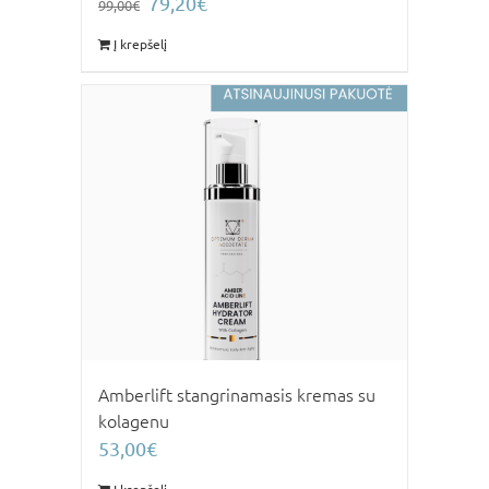
79,20
€
99,00
€
price
price
Į krepšelį
was:
is:
99,00€.
79,20€.
Amberlift stangrinamasis kremas su
kolagenu
53,00
€