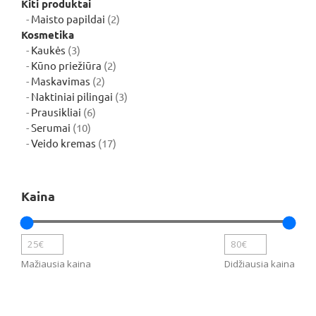
Kiti produktai
2
Maisto papildai
2
produktai
Kosmetika
3
Kaukės
3
produktai
2
Kūno priežiūra
2
2
produktai
Maskavimas
2
produktai
3
Naktiniai pilingai
3
6
produktai
Prausikliai
6
10
produktai
Serumai
10
produktų
17
Veido kremas
17
produktų
Kaina
Mažiausia kaina
Didžiausia kaina