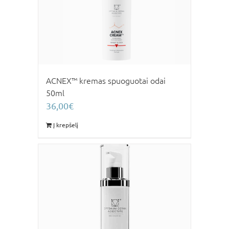
ACNEX™ kremas spuoguotai odai
50ml
36,00
€
Į krepšelį