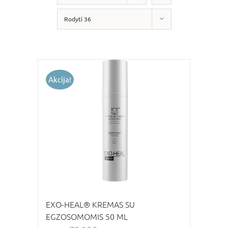
Rodyti 36
Akcija!
EXO-HEAL® KREMAS SU
EGZOSOMOMIS 50 ML
Original
Current