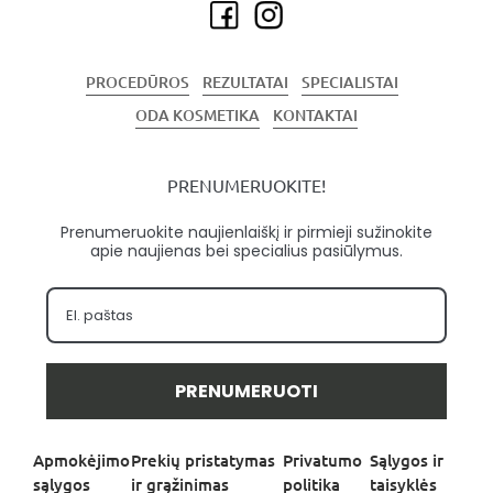
PROCEDŪROS
REZULTATAI
SPECIALISTAI
ODA KOSMETIKA
KONTAKTAI
PRENUMERUOKITE!
Prenumeruokite naujienlaiškį ir pirmieji sužinokite
apie naujienas bei specialius pasiūlymus.
PRENUMERUOTI
Apmokėjimo
Prekių pristatymas
Privatumo
Sąlygos ir
sąlygos
ir grąžinimas
politika
taisyklės