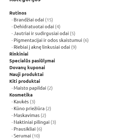
Rutinos
15
Brandžiai odai
15
produktų
4
Dehidratuotai odai
4
produktai
5
Jautriai ir sudirgusiai odai
5
produktai
6
Pigmentacijai ir odos skaistumui
6
9
produktai
Riebiai į aknę linkusiai odai
9
produktai
Rinkiniai
Specialūs pasiūlymai
Dovanų kuponai
Nauji produktai
Kiti produktai
2
Maisto papildai
2
produktai
Kosmetika
3
Kaukės
3
produktai
2
Kūno priežiūra
2
2
produktai
Maskavimas
2
produktai
3
Naktiniai pilingai
3
6
produktai
Prausikliai
6
10
produktai
Serumai
10