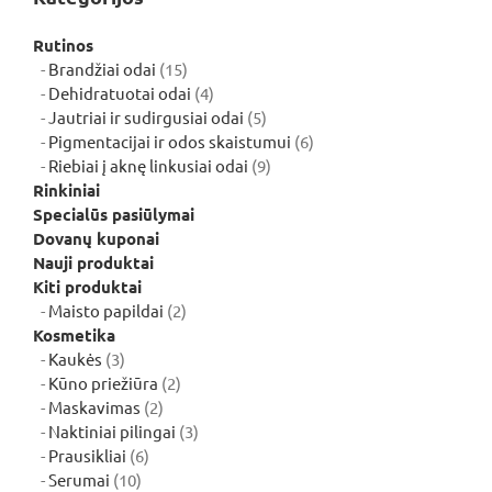
Rutinos
15
Brandžiai odai
15
produktų
4
Dehidratuotai odai
4
produktai
5
Jautriai ir sudirgusiai odai
5
produktai
6
Pigmentacijai ir odos skaistumui
6
9
produktai
Riebiai į aknę linkusiai odai
9
produktai
Rinkiniai
Specialūs pasiūlymai
Dovanų kuponai
Nauji produktai
Kiti produktai
2
Maisto papildai
2
produktai
Kosmetika
3
Kaukės
3
produktai
2
Kūno priežiūra
2
2
produktai
Maskavimas
2
produktai
3
Naktiniai pilingai
3
6
produktai
Prausikliai
6
10
produktai
Serumai
10