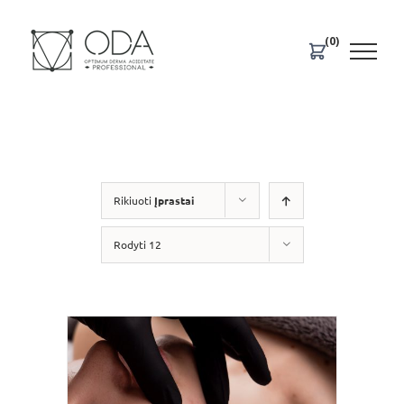
Skip
to
(0)
content
Rikiuoti
Įprastai
Rodyti 12