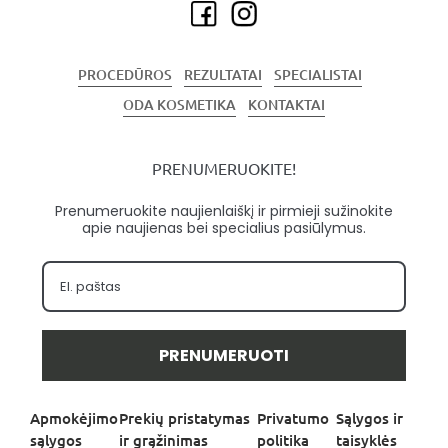
PROCEDŪROS
REZULTATAI
SPECIALISTAI
ODA KOSMETIKA
KONTAKTAI
PRENUMERUOKITE!
Prenumeruokite naujienlaiškį ir pirmieji sužinokite
apie naujienas bei specialius pasiūlymus.
PRENUMERUOTI
Apmokėjimo
Prekių pristatymas
Privatumo
Sąlygos ir
sąlygos
ir grąžinimas
politika
taisyklės