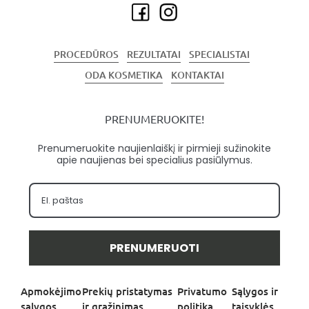
PROCEDŪROS
REZULTATAI
SPECIALISTAI
ODA KOSMETIKA
KONTAKTAI
PRENUMERUOKITE!
Prenumeruokite naujienlaiškį ir pirmieji sužinokite
apie naujienas bei specialius pasiūlymus.
PRENUMERUOTI
Apmokėjimo
Prekių pristatymas
Privatumo
Sąlygos ir
sąlygos
ir grąžinimas
politika
taisyklės