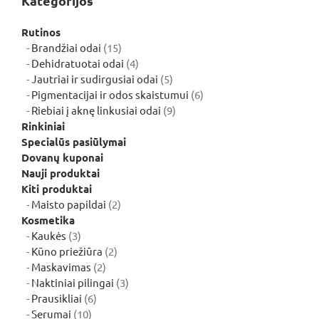
Kategorijos
Rutinos
15
Brandžiai odai
15
produktų
4
Dehidratuotai odai
4
produktai
5
Jautriai ir sudirgusiai odai
5
produktai
6
Pigmentacijai ir odos skaistumui
6
9
produktai
Riebiai į aknę linkusiai odai
9
produktai
Rinkiniai
Specialūs pasiūlymai
Dovanų kuponai
Nauji produktai
Kiti produktai
2
Maisto papildai
2
produktai
Kosmetika
3
Kaukės
3
produktai
2
Kūno priežiūra
2
2
produktai
Maskavimas
2
produktai
3
Naktiniai pilingai
3
6
produktai
Prausikliai
6
10
produktai
Serumai
10