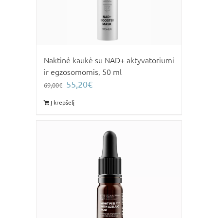
Naktinė kaukė su NAD+ aktyvatoriumi
ir egzosomomis, 50 ml
Original
Current
55,20
€
69,00
€
price
price
Į krepšelį
was:
is:
69,00€.
55,20€.