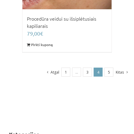
Procedūra veidui su išsiplėtusiais
kapiliarais
79,00
€
Pirkti kuponą
Atgal
1
…
3
4
5
Kitas