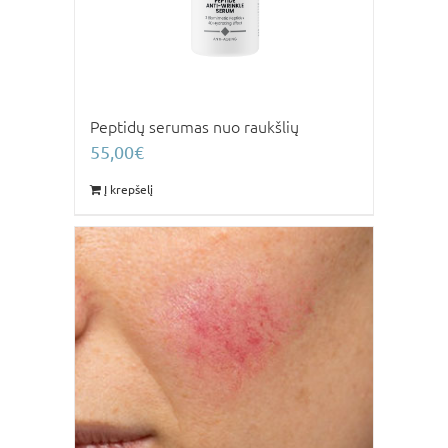
Peptidų serumas nuo raukšlių
55,00
€
Į krepšelį