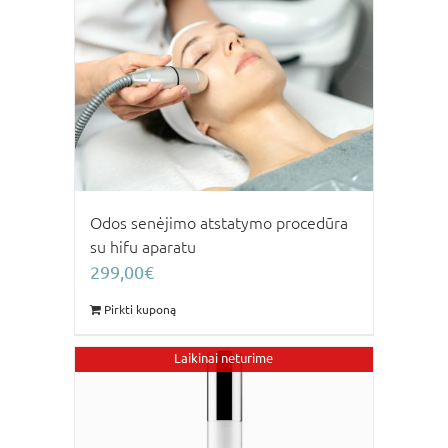
Odos senėjimo atstatymo procedūra
su hifu aparatu
299,00
€
Pirkti kuponą
Laikinai neturime