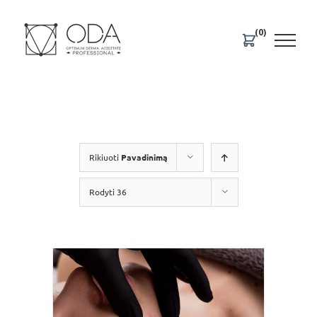
Skip
to
(0)
content
Rikiuoti
Pavadinimą
Rodyti 36