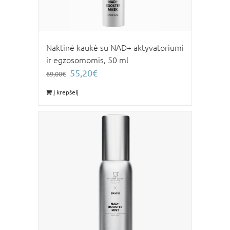
Naktinė kaukė su NAD+ aktyvatoriumi
ir egzosomomis, 50 ml
Original
Current
55,20
€
69,00
€
price
price
Į krepšelį
was:
is:
69,00€.
55,20€.